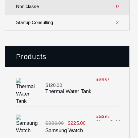
0
Non classé
2
Startup Consulting
Products
$
120.00
Note
5.00
sur 5
Thermal Water Tank
Note
5.00
$
330.00
$
225.00
sur 5
Samsung Watch