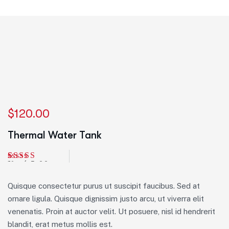
$
120.00
Thermal Water Tank
Noté
1
5.00
sur 5 basé
sur
Quisque consectetur purus ut suscipit faucibus. Sed at
notation
client
ornare ligula. Quisque dignissim justo arcu, ut viverra elit
venenatis. Proin at auctor velit. Ut posuere, nisl id hendrerit
blandit, erat metus mollis est.