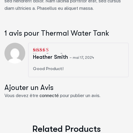
sed hendrerit dolor. Nam lacinia porttitor erat, sed cursus
diam ultricies a. Phasellus eu aliquet massa.
1 avis pour
Thermal Water Tank
Note
5
sur 5
Heather Smith
–
mai 17, 2024
Good Product!
Ajouter un Avis
Vous devez être
connecté
pour publier un avis.
Related Products