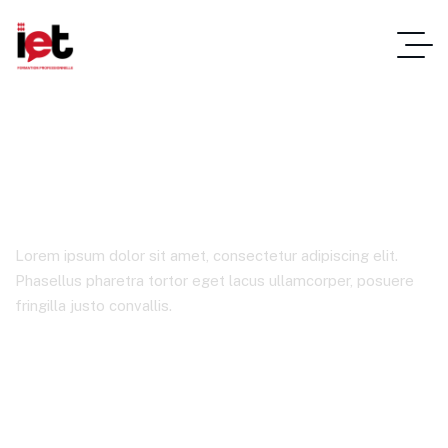
Product Details
Lorem ipsum dolor sit amet, consectetur adipiscing elit.
Phasellus pharetra tortor eget lacus ullamcorper, posuere
fringilla justo convallis.
IET
Product Details