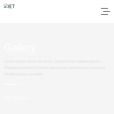
Gallery
Lorem ipsum dolor sit amet, consectetur adipiscing elit.
Phasellus pharetra tortor eget lacus ullamcorper, posuere
fringilla justo convallis.
IET
Gallery