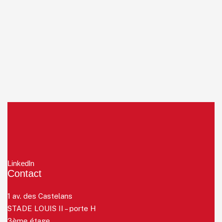
Linkedln
Contact
1 av. des Castelans
STADE LOUIS II – porte H
3ème étage