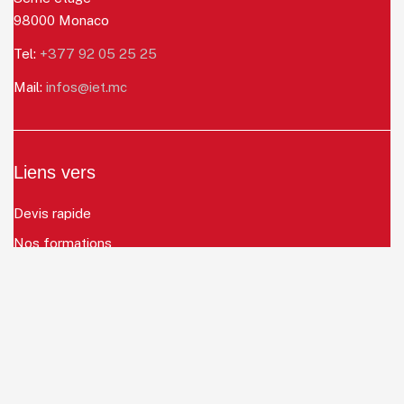
98000 Monaco
Tel:
+377 92 05 25 25
Mail:
infos@iet.mc
Liens vers
Devis rapide
Nos formations
Notre équipe
Ecrivez nous !